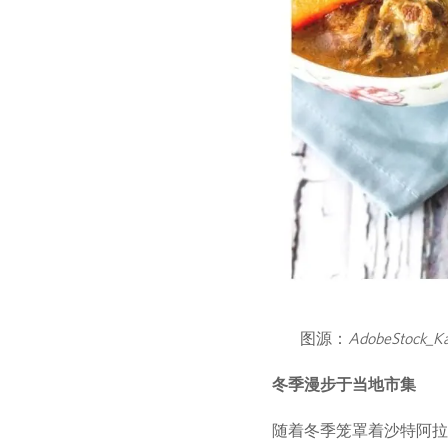
图源：
AdobeStock_Ka
冬季漫步于当地市集
随着冬季笼罩着沙特阿拉伯当