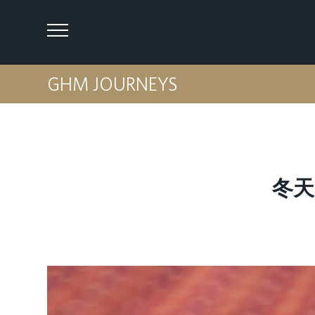
GHM JOURNEYS
冬天