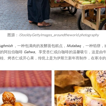
图源：
iStockbyGettyImages_aroundtheworld.photography
ughmish
，一种包满肉的发酵面包糕点，
Mutabaq
，一种馅饼，
气的阿拉伯咖啡
Gahwa
。享受杏仁或白咖啡的温馨吸引，这是由
桂、烤杏仁或开心果，传统上是为伊斯兰新年而制作，在寒冷的