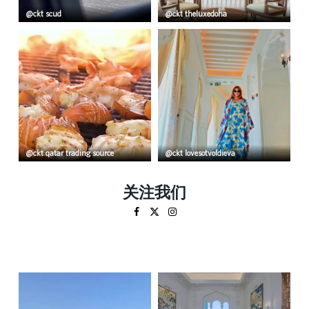
ckt scud⁩
ckt theluxedoha
ckt qatar trading source
ckt lovesotvoldieva
关注我们
Facebook
Twitter
Instagram