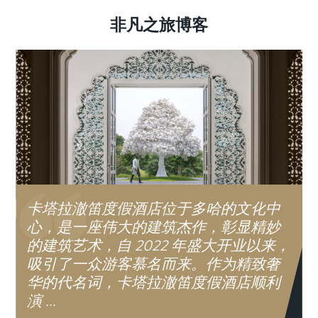
非凡之旅博客
卡塔拉澈笛度假酒店位于多哈的文化中
心，是一座伟大的建筑杰作，彰显精妙
的建筑艺术，自 2022 年盛大开业以来，
吸引了一众游客慕名而来。作为精致奢
华的代名词，卡塔拉澈笛度假酒店顺利
演 ...
.