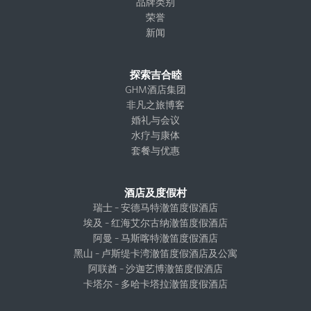
g
o
d
t
品牌类别
r
o
I
e
荣誉
a
k
n
r
新闻
m
探索吉合睦
GHM酒店集团
非凡之旅博客
婚礼与会议
水疗与康体
套餐与优惠
酒店及度假村
瑞士 – 安德马特澈笛度假酒店
埃及 – 红海艾尔古纳澈笛度假酒店
阿曼 – 马斯喀特澈笛度假酒店
黑山 – 卢斯缇卡湾澈笛度假酒店及公寓
阿联酋 – 沙迦艺博澈笛度假酒店
卡塔尔 – 多哈卡塔拉澈笛度假酒店