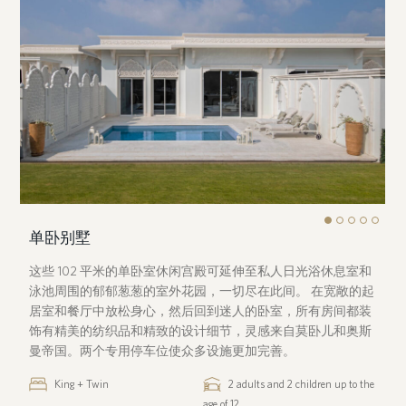
单卧别墅
这些 102 平米的单卧室休闲宫殿可延伸至私人日光浴休息室和
泳池周围的郁郁葱葱的室外花园，一切尽在此间。 在宽敞的起
居室和餐厅中放松身心，然后回到迷人的卧室，所有房间都装
饰有精美的纺织品和精致的设计细节，灵感来自莫卧儿和奥斯
曼帝国。两个专用停车位使众多设施更加完善。
King + Twin
2 adults and 2 children up to the
age of 12