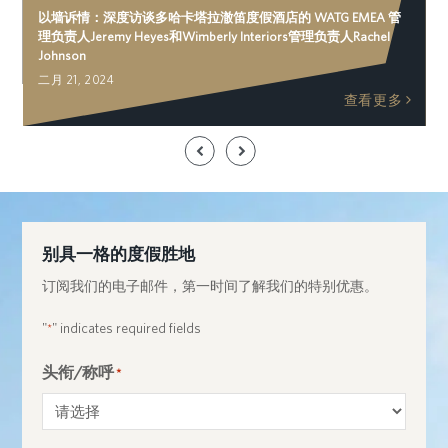
以墙诉情：深度访谈多哈卡塔拉澈笛度假酒店的 WATG EMEA 管
理负责人Jeremy Heyes和Wimberly Interiors管理负责人Rachel
Johnson
多
二月 21, 2024
查看更多
Previous
Next
Slide
Slide
别具一格的度假胜地
订阅我们的电子邮件，第一时间了解我们的特别优惠。
"
" indicates required fields
*
头衔/称呼
*