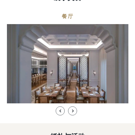
餐厅
其中莫
The Restaurant 餐厅位于泳池池畔，可欣赏令人放松的海景，餐
这家
无余的
拥有宽敞的露台，为在阳光下用餐的客人提供休闲的户外用餐体
宽大
精鸡尾
验，其室内餐厅则拥有高高的方格天花板，提供温馨的室 ...
Previous
Next
Slide
Slide