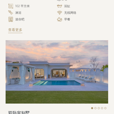
102 平方米
浴缸
淋浴
无线网络
迷你吧
早餐
查看更多
双卧室别墅