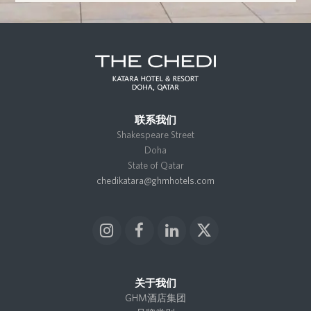
联系我们
Shakespeare Street
Doha
State of Qatar
chedikatara@ghmhotels.com
I
F
L
X
n
a
i
T
s
c
n
w
t
e
k
i
关于我们
a
b
e
t
GHM酒店集团