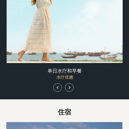
各
在工作日开启一场精心设计的静心之旅，舒缓感
扬
官、重拾平衡。 清晨在餐厅享用早餐，随后前往水
每
疗中心体验 60 分钟古老巴厘岛按摩。您还可尽情享
用海滨泳池、私人海滩和健身房——一站式尽享 ...
单日水疗和早餐
水疗优惠
Previous
Next
Slide
Slide
住宿