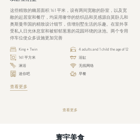
这些精致的幽居面积 161 平米，设有两间宽敞的卧室，以及宽
敞的起居室和餐厅，均采用奢华的纺织品和灵感源自莫卧儿和
奥斯曼帝国的精致设计细节，倍增别墅生活的乐趣。在室外享
受私人日光休息室和被郁郁葱葱的花园环绕的泳池。两个专用
停车位使众多设施更加完善
King + Twin
4 adults and 1 child the age of 12
161 平方米
浴缸
淋浴
无线网络
迷你吧
早餐
查看更多
查看更多
寰宇美食