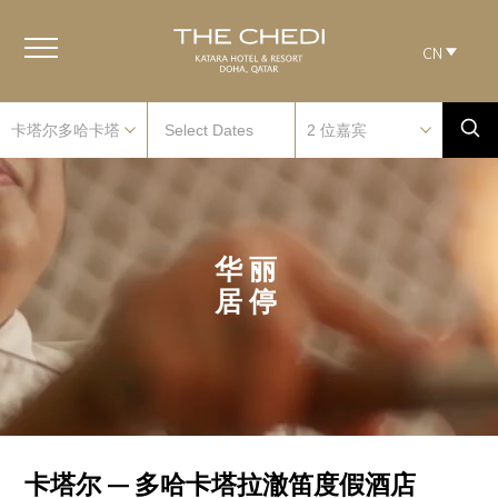
CN
华丽
居停
卡塔尔 — 多哈卡塔拉澈笛度假酒店