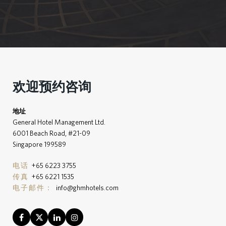
欢迎预约咨询
地址
General Hotel Management Ltd.
6001 Beach Road, #21-09
Singapore 199589
电话
+65 6223 3755
传真
+65 6221 1535
电子邮件：
info@ghmhotels.com
Facebook
Twitter
LinkedIn
Instagram