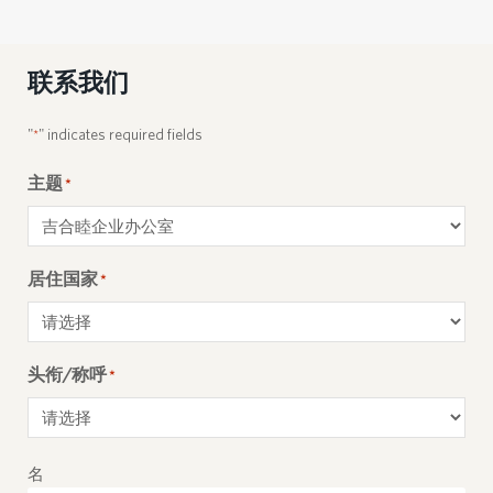
联系我们
"
" indicates required fields
*
主题
*
居住国家
*
头衔/称呼
*
Name
*
名