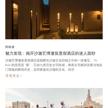
阿联酋
魅力发现：揭开沙迦艺博澈笛度假酒店的迷人面纱
沙迦艺博澈笛度假酒店是隐匿在沙迦文化织锦之中的一块瑰宝。“Al
Bait”的意思是 “家”，它由七座历史古宅组成，每座古宅都诉说着当地名
门望族的辉煌历史，这些家族在沙迦的文化、经济 ...
查看更多