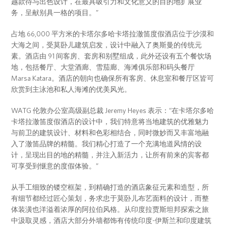
越款待与出色设计，在最具吸引力和文化意义的目的地扩展业
务，呈献别具一格的项目。”
占地 66,000 平方米的卡塔尔多哈卡塔拉澈笛度假酒店位于沙漠和
大海之间，受莫卧儿建筑启发，设计中融入了奥斯曼的传统元
素。酒店由 91 间客房、套房和别墅组成，此外还设有五个餐饮场
地，包括餐厅、大堂酒廊、雪茄廊、海滩俱乐部和码头餐厅
Marsa Katara。酒店的朝向也确保所有客房、休息室和餐厅区皆可
欣赏到主泳池和私人海滩的优美风光。
WATG 伦敦办公室高级副总裁 Jeremy Heyes 表示：“在卡塔尔多哈
卡塔拉澈笛度假酒店的设计中，我们特意将当地建筑的优雅魅力
与前卫的建筑设计、材料和色彩相结合，同时微妙而又丰富地融
入了澈笛品牌的精髓。我们精心打造了一个充满地道风情的设
计，呈现出目的地的精髓，并注入新活力，让所有前来的宾客都
可享受到惬意的度假体验。”
从手工细致的镂空框架，到精确打造的酒店象征元素和造型，所
有细节都经过匠心策划，务求忠于莫卧儿布艺面料的设计，而整
体装潢也洋溢着浓厚的阿拉伯风格。从印度拉贾斯坦邦探索之旅
中汲取灵感，酒店大部分外墙都饰有传统印度-伊斯兰和印度建筑