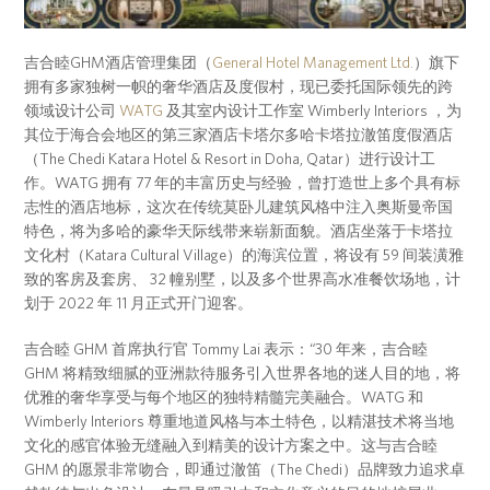
吉合睦GHM酒店管理集团（
General Hotel Management Ltd.
）旗下
拥有多家独树一帜的奢华酒店及度假村，现已委托国际领先的跨
领域设计公司
WATG
及其室内设计工作室 Wimberly Interiors ，为
其位于海合会地区的第三家酒店卡塔尔多哈卡塔拉澈笛度假酒店
（The Chedi Katara Hotel & Resort in Doha, Qatar）进行设计工
作。WATG 拥有 77 年的丰富历史与经验，曾打造世上多个具有标
志性的酒店地标，这次在传统莫卧儿建筑风格中注入奥斯曼帝国
特色，将为多哈的豪华天际线带来崭新面貌。酒店坐落于卡塔拉
文化村（Katara Cultural Village）的海滨位置，将设有 59 间装潢雅
致的客房及套房、 32 幢别墅，以及多个世界高水准餐饮场地，计
划于 2022 年 11 月正式开门迎客。
吉合睦 GHM 首席执行官 Tommy Lai 表示：“30 年来，吉合睦
GHM 将精致细腻的亚洲款待服务引入世界各地的迷人目的地，将
优雅的奢华享受与每个地区的独特精髓完美融合。WATG 和
Wimberly Interiors 尊重地道风格与本土特色，以精湛技术将当地
文化的感官体验无缝融入到精美的设计方案之中。这与吉合睦
GHM 的愿景非常吻合，即通过澈笛（The Chedi）品牌致力追求卓