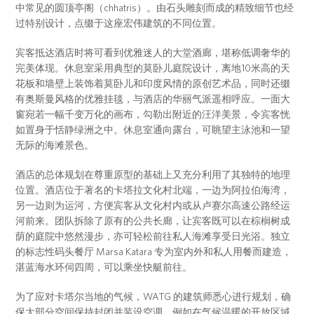
中常见的圆顶亭阁（chhatris）。由石头雕刻而成的精致细节也经
过特别设计，点缀于这座宏伟建筑的不同位置。
宾客抵达酒店时将可看到优雅迷人的大堂酒廊，堪称低调奢华的
完美体现。休息室采用典型的莫卧儿庭院设计，离地10米高的天
花板和墙壁上装饰着莫卧儿和印度风情的原创艺术品，同时还缀
有奥斯曼风格的优雅挂毯，与酒店的华丽气派遥相呼应。一面大
窗宛若一幅千变万化的画布，勾勒出附近的汪洋美景，令宾客恍
如置身于恬静绿洲之中。休息室通向露台，可眺望主泳池和一望
无际的海滩景色。
酒店的总体规划在尊重原型的基础上又充分利用了其独特的地理
位置。酒店位于著名的卡塔拉文化村北端，一边为阿拉伯海湾，
另一边则为运河，方便宾客从文化村内或从卢赛尔高速公路经运
河前来。团队拆除了原有的公共长廊，让宾客既可以在棕榈树成
荫的庭院中悠然漫步，亦可轻松前往私人海滩享受日光浴。独立
的标志性码头餐厅 Marsa Katara 专为室内外和私人用餐而建造，
湛蓝海水环伺四周，可以乘坐快艇前往。
为了应对卡塔尔当地的气候，WATG 的建筑师悉心进行规划，确
保大部分空间保持封闭并装设空调，例如在气候温暖的开放区域