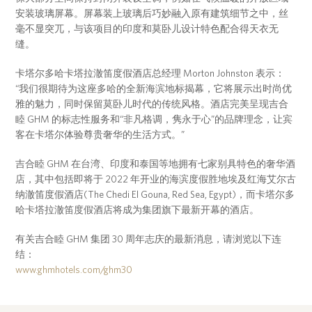
安装玻璃屏幕。屏幕装上玻璃后巧妙融入原有建筑细节之中，丝
毫不显突兀，与该项目的印度和莫卧儿设计特色配合得天衣无
缝。
卡塔尔多哈卡塔拉澈笛度假酒店总经理 Morton Johnston 表示：
“我们很期待为这座多哈的全新海滨地标揭幕，它将展示出时尚优
雅的魅力，同时保留莫卧儿时代的传统风格。酒店完美呈现吉合
睦 GHM 的标志性服务和“非凡格调，隽永于心”的品牌理念，让宾
客在卡塔尔体验尊贵奢华的生活方式。”
吉合睦 GHM 在台湾、印度和泰国等地拥有七家别具特色的奢华酒
店，其中包括即将于 2022 年开业的海滨度假胜地埃及红海艾尔古
纳澈笛度假酒店(The Chedi El Gouna, Red Sea, Egypt)，而卡塔尔多
哈卡塔拉澈笛度假酒店将成为集团旗下最新开幕的酒店。
有关吉合睦 GHM 集团 30 周年志庆的最新消息，请浏览以下连
结：
www.ghmhotels.com/ghm30