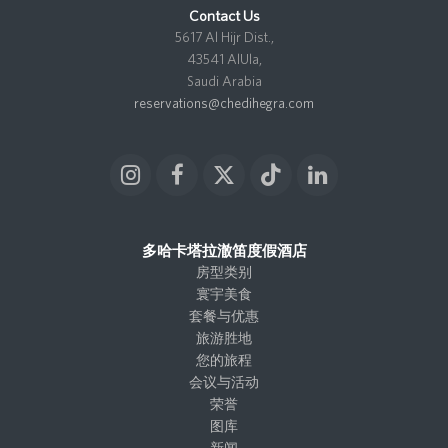
Contact Us
5617 Al Hijr Dist.,
43541 AlUla,
Saudi Arabia
reservations@chedihegra.com
I
F
X
T
L
n
a
T
i
i
s
c
w
k
n
t
e
i
t
k
多哈卡塔拉澈笛度假酒店
a
b
t
o
e
房型类别
g
o
t
k
d
寰宇美食
r
o
e
I
套餐与优惠
a
k
r
n
旅游胜地
m
您的旅程
会议与活动
荣誉
图库
新闻