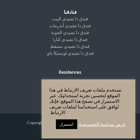
فنادقنا
فندق ذا تشيدي البيت
فندق ذا تشيدي أندرمات
فندق ذا تشيدي الجونة
فندق ذا تشيدي كتارا
فندق ذا تشيدي مسقط
فندق ذا تشيدي لوستيكا باي
Residences
نستخدم ملفات تعريف الارتباط في هذا
التطوير
الموقع لتحسين تجربة استخدامِك. عبر
التطوير
الاستمرار في تصفح هذا الموقع، فإنك
تُوافق على استخدامنا لملفات تعريف
الارتباط.
Copyright GHM Hotels 2026 - All Rights Reserved.
عرض سياسة الخصوصية
استمرار
سياسة الخصوصية
Site Map