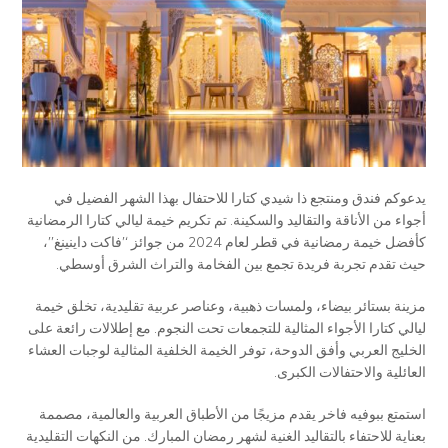
يدعوكم فندق ومنتجع ذا شيدي كتارا للاحتفال بهذا الشهر الفضيل في
أجواء من الأناقة والتقاليد والسكينة. تم تكريم خيمة ليالي كتارا الرمضانية
كأفضل خيمة رمضانية في قطر لعام 2024 من جوائز ‘’فاكت داينينغ’’،
حيث تقدم تجربة فريدة تجمع بين الفخامة والتراث الشرق أوسطي.
مزينة بستائر بيضاء، ولمسات ذهبية، وعناصر عربية تقليدية، تخلق خيمة
ليالي كتارا الأجواء المثالية للتجمعات تحت النجوم. مع إطلالات رائعة على
الخليج العربي وأفق الدوحة، توفر الخيمة الخلفية المثالية لوجبات العشاء
العائلية والاحتفالات الكبرى.
استمتع ببوفيه فاخر يقدم مزيجًا من الأطباق العربية والعالمية، مصممة
بعناية للاحتفاء بالتقاليد الغنية لشهر رمضان المبارك. من النكهات التقليدية