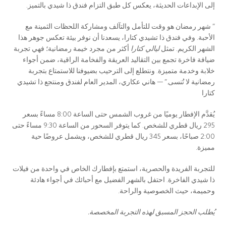
إلى الإبداعات الحديثة، يعكس كل طبق التزام فندق ذا شيدي بالتميز.
” شهر رمضان هو وقت للتأمل والتآلف ومشاركة اللحظات الثمينة مع
الأحبة. وفي فندق ذا تشيدي كتارا، يسعدنا أن نوفر بيئة تعكس جوهر هذا
الشهر الكريم. تمثل
ليالي كتارا
أكثر من مجرد خيمة رمضانية؛ فهي تجربة
ضيافة فاخرة تجمع بين التقاليد العريقة والفخامة الراقية، ضمن أجواء
خلابة وخدمة متميزة. ونتطلع إلى الترحيب بضيوفنا للاستمتاع بتجربة
رمضانية لا تُنسى.” — هاني عكاري، المدير العام لفندق ومنتجع ذا تشيدي
كتارا
يُقدَّم الإفطار يوميًا من غروب الشمس حتى الساعة 8:00 مساءً بسعر
295 ريال قطري للشخص. كما يتوفر السحور من الساعة 9:30 مساءً حتى
2:00 صباحًا، بسعر 345 ريال قطري للشخص، ويشمل عروضًا حية
مميزة.
للتجربة الفريدة والحصرية، استمتع بإفطارك الخاص في واحدة من فيلات
ذا شيدي الفاخرة. احتفل بالشهر الفضيل مع أحبائك في أجواء هادئة
وحميمة، حيث الخصوصية والراحة.
يُطلب الحجز المسبق لهذه التجربة المخصصة
.