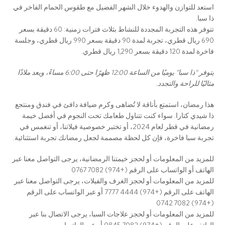
استعد للتوازن والهدوء خلال الشهر الفضيل مع طقوس الحمام الفاخر في
ذا سبا.
تتوفر هذه التجربة المجددة للنشاط بثلاث فترات زمنية: 60 دقيقة بسعر
690 ريال قطري، تجربة لمدة 90 دقيقة بسعر 990 ريال قطري، وجلسة
فاخرة لمدة 120 دقيقة بسعر 1,290 ريال قطري.
يتوفر “ذا سبا” يوميًا من الساعة 12:00 ظهرًا حتى 6:00 مساءً، ويعد ملاذًا
مثاليًا للراحة والتجدد
.
هذا رمضان، استمتع بأناقة لا تُضاهى وكرم ضيافة دافئ في فندق ومنتجع
ذا شيدي كتارا. سواء كنت تتناول طعامك تحت النجوم في أفضل خيمة
رمضانية في قطر لعام 2024، أو تختبر خصوصية فيلاتنا، أو تنغمس في
تجربة سبا فاخرة، فإن كل لحظة مصممة لجعل رمضانك تجربة استثنائية.
للمزيد من المعلومات أو لحجز خيمتنا الرمضانية، يرجى التواصل معنا عبر
الهاتف أو الواتساب على الرقم (+974) 7082 0767
للمزيد من المعلومات أو لحجز الغرف والفيلات، يرجى التواصل معنا عبر
الهاتف على الرقم (+974) 4444 7777 أو عبر الواتساب على الرقم
(+974) 7082 0742
للمزيد من المعلومات أو لحجز علاجات السبا، يرجى الاتصال بنا عبر
الهاتف على الرقم (+974) 7082 0845 أو عبر الواتساب.