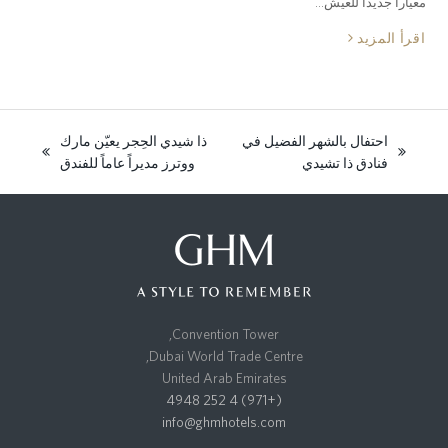
معياراً جديداً للعيش…
اقرأ المزيد
احتفال بالشهر الفضيل في
ذا شيدي الحِجر يعيّن مارك
next
previous
فنادق ذا تشيدي
ووترز مديراً عاماً للفندق
post:
post:
Convention Tower,
Dubai World Trade Centre,
United Arab Emirates
(+971) 4 252 4948
info@ghmhotels.com