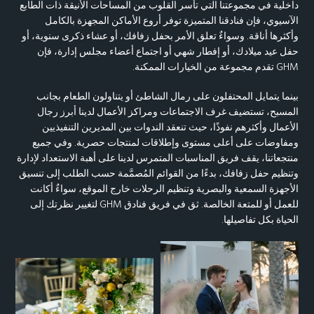
داخلية في مجموعتنا التي تأسر القلوب من المساحات الأنيقة ذات الطابع
الآسيوي، فإن فنادقنا المتميزة توفر أروع الأماكن المجهزة بالكامل
وأكثرها أناقة. وسواءٌ تعلق الأمر بحفل زفافك، أو عشاء ذكرى سنوية، أو
حفل عيد ميلادك، أو إفطار شهي أو اجتماع أعضاء مجلس إدارة، فإن
GHM تقدم مجموعة من الخيارات الممكنة.
بينما يتمايل المحتفلون على رمال الشاطئ أو يتناولون الطعام بجانب
المسبح، تستضيف غرف الاجتماعات ومراكز الأعمال لدينا أبرز رجال
الأعمال وأكثرهم نفوذًا، حيث تنعقد الندوات بين المديرين التنفيذيين
ومفاوضات على أعلى مستوى وإطلاقات لمنتجات حصرية. وفي جميع
منتجعاتنا، يقف فريق المناسبات المتمرس لدينا على أهبة الاستعداد لإدارة
وتنظيم حفل زفافك، بدءًا من القوائم المُصمَّمة حسب الطلب إلى تنسيق
الأجهزة السمعية والبصرية وتنظيم الرحلات خارج الموقع، سواءٌ أكانت
للعمل أو للمتعة الخالصة. ثق في فريق فنادق GHM لتغيير نظرتك إلى
الحياة بكل تفاصيلها.