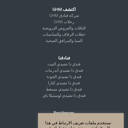
اكتشف GHM
شركة فنادق GHM
رحلات GHM
الباقات والعروض الترويجية
حفلات الزفاف والمناسبات
السبا والمرافق الصحية
فنادقنا
فندق ذا تشيدي البيت
فندق ذا تشيدي أندرمات
فندق ذا تشيدي الجونة
فندق ذا تشيدي كتارا
فندق ذا تشيدي مسقط
فندق ذا تشيدي لوستيكا باي
Residences
نستخدم ملفات تعريف الارتباط في هذا
الموقع لتحسين تجربة استخدامِك. عبر