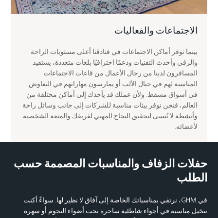
الاجتماعات والفعاليات
بينما توفر أماكن الاجتماعات في فنادقنا أعلى مستويات الراحة
والرقي وأحدث التقنيات ودعمًا احترافيًا بلغات متعددة، يستفيد
المسافرون لدينا من رجال الأعمال من قاعات الاجتماعات
المناسبة لهم في جبال الألب أو يمارسون مهاراتهم في التفاوض
في أسواق مسقط. ولأن عملك قد يأخذك إلى أماكن مختلفة من
العالم، فنحن نوفر بيئات مناسبة للشركات إلى جانب وسائل راحة
وأنشطة لا تُنسى لتحقيق النجاح المهني لفريقك والمتعة الشخصية
لأعضائه.
حفلات الزفاف والمناسبات المصممة حسب
الطلب
في GHM، نرتقي بمناسباتك الخاصة إلى آفاق لا نظير لها. سواءٌ أكنت
تتخيل مناسبة في أجواء شاطئية ساحرة تحت أضواء النجوم أو سهرة