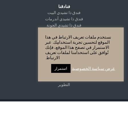
فنادقنا
فندق ذا تشيدي البيت
فندق ذا تشيدي أندرمات
فندق ذا تشيدي الجونة
فندق ذا تشيدي كتارا
نستخدم ملفات تعريف الارتباط في هذا
فندق ذا تشيدي مسقط
الموقع لتحسين تجربة استخدامِك. عبر
فندق ذا تشيدي لوستيكا باي
الاستمرار في تصفح هذا الموقع، فإنك
تُوافق على استخدامنا لملفات تعريف
الارتباط.
Residences
عرض سياسة الخصوصية
استمرار
التطوير
التطوير
Copyright GHM Hotels 2026 - All Rights Reserved.
سياسة الخصوصية
Site Map