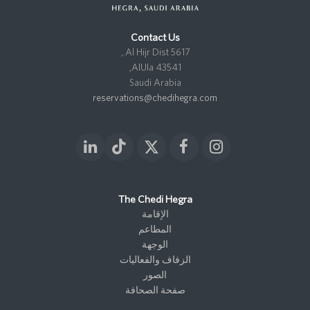
Contact Us
5617 Al Hijr Dist.,
43541 AlUla,
Saudi Arabia
reservations@chedihegra.com
L
T
X
F
I
i
i
T
a
n
n
k
w
c
s
k
t
i
e
t
The Chedi Hegra
e
o
t
b
a
الإقامة
d
k
t
o
g
المطاعم
I
e
o
r
الوجهة
n
r
k
a
الزفاف والفعاليات
m
الصور
صفحة الصحافة