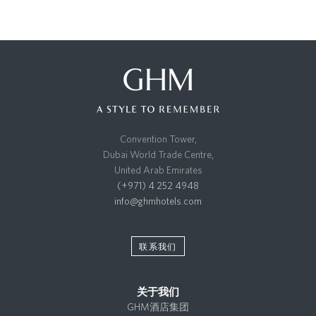
Convention Tower,
Dubai World Trade Centre,
United Arab Emirates
(+971) 4 252 4948
info@ghmhotels.com
联系我们
关于我们
GHM酒店集团