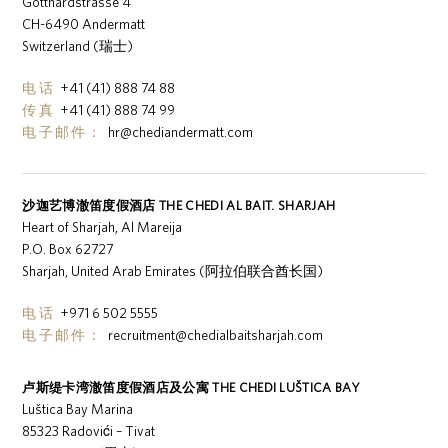
Gotthardstrasse 4
CH-6490 Andermatt
Switzerland (瑞士)
电话
+41 (41) 888 74 88
传真
+41 (41) 888 74 99
电子邮件：
hr@chediandermatt.com
沙迦艺博澈笛度假酒店 THE CHEDI AL BAIT. SHARJAH
Heart of Sharjah, Al Mareija
P.O. Box 62727
Sharjah, United Arab Emirates (阿拉伯联合酋长国)
电话
+971 6 502 5555
电子邮件：
recruitment@chedialbaitsharjah.com
卢斯缇卡湾澈笛度假酒店及公寓 THE CHEDI LUŠTICA BAY
Luštica Bay Marina
85323 Radovići – Tivat