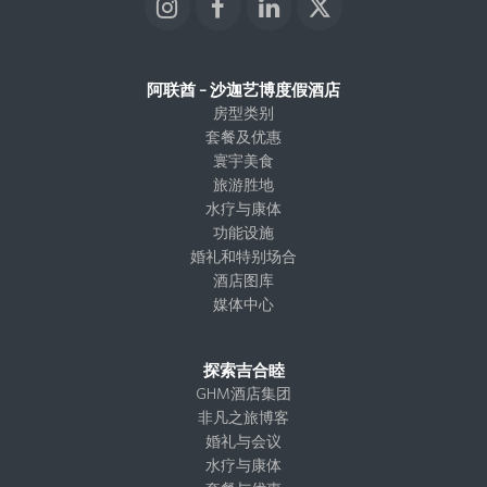
I
F
L
X
n
a
i
T
s
c
n
w
t
e
k
i
阿联酋 – 沙迦艺博度假酒店
a
b
e
t
房型类别
g
o
d
t
套餐及优惠
r
o
I
e
寰宇美食
a
k
n
r
旅游胜地
m
水疗与康体
功能设施
婚礼和特别场合
酒店图库
媒体中心
探索吉合睦
GHM酒店集团
非凡之旅博客
婚礼与会议
水疗与康体