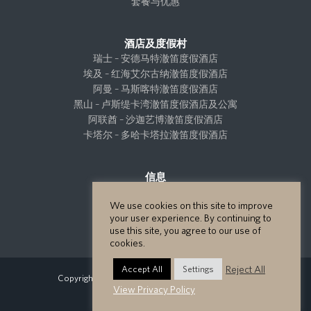
套餐与优惠
酒店及度假村
瑞士 – 安德马特澈笛度假酒店
埃及 – 红海艾尔古纳澈笛度假酒店
阿曼 – 马斯喀特澈笛度假酒店
黑山 – 卢斯缇卡湾澈笛度假酒店及公寓
阿联酋 – 沙迦艺博澈笛度假酒店
卡塔尔 – 多哈卡塔拉澈笛度假酒店
信息
猫途鹰点评
We use cookies on this site to improve
工作机会
your user experience. By continuing to
联系我们
use this site, you agree to our use of
cookies.
Reject All
Accept All
Settings
Copyright GHM Hotels 2026 - All Rights Reserved.
View Privacy Policy
隐私政策
网站地图