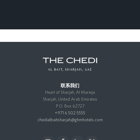
联系我们
Heart of Sharjah, Al Mareija
Sharjah, United Arab Emirates
P.O. Box 62727
+971 6 502 5555
chedialbaitsharjah@ghmhotels.com