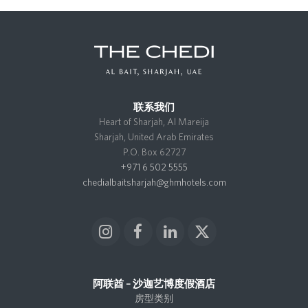
post:
post:
联系我们
Heart of Sharjah, Al Mareija
Sharjah, United Arab Emirates
P.O. Box 62727
+971 6 502 5555
chedialbaitsharjah@ghmhotels.com
I
F
L
X
n
a
i
T
s
c
n
w
t
e
k
i
阿联酋 – 沙迦艺博度假酒店
a
b
e
t
房型类别