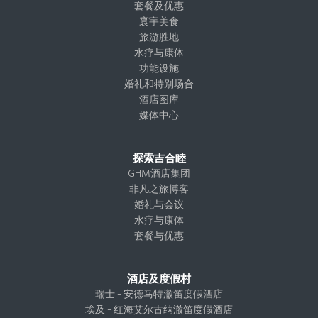
g
o
d
t
套餐及优惠
r
o
I
e
寰宇美食
a
k
n
r
旅游胜地
m
水疗与康体
功能设施
婚礼和特别场合
酒店图库
媒体中心
探索吉合睦
GHM酒店集团
非凡之旅博客
婚礼与会议
水疗与康体
套餐与优惠
酒店及度假村
瑞士 – 安德马特澈笛度假酒店
埃及 – 红海艾尔古纳澈笛度假酒店