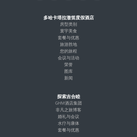
n
a
T
i
i
s
c
w
k
n
t
e
i
t
k
多哈卡塔拉澈笛度假酒店
a
b
t
o
e
房型类别
g
o
t
k
d
寰宇美食
r
o
e
I
套餐与优惠
a
k
r
n
旅游胜地
m
您的旅程
会议与活动
荣誉
图库
新闻
探索吉合睦
GHM酒店集团
非凡之旅博客
婚礼与会议
水疗与康体
套餐与优惠