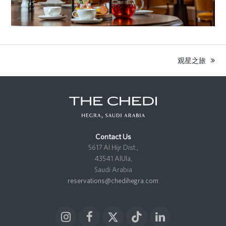
观星之旅
next
post:
Contact Us
5617 Al Hijr Dist.,
43541 AlUla,
Saudi Arabia
reservations@chedihegra.com
I
F
X
T
L