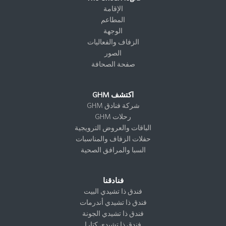
e
o
t
b
a
الإقامة
d
k
t
o
g
المطاعم
I
e
o
r
الوجهة
n
r
k
a
الزفاف والفعاليات
m
الصور
صفحة الصحافة
اكتشف GHM
شركة فنادق GHM
رحلات GHM
الباقات والعروض الترويجية
حفلات الزفاف والمناسبات
السبا والمرافق الصحية
فنادقنا
فندق ذا تشيدي البيت
فندق ذا تشيدي أندرمات
فندق ذا تشيدي الجونة
فندق ذا تشيدي كتارا