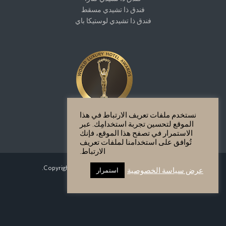
فندق ذا تشيدي مسقط
فندق ذا تشيدي لوستيكا باي
نستخدم ملفات تعريف الارتباط في هذا
الموقع لتحسين تجربة استخدامِك. عبر
الاستمرار في تصفح هذا الموقع، فإنك
تُوافق على استخدامنا لملفات تعريف
الارتباط.
Copyright GHM Hotels 2026 - All Rights Reserved.
عرض سياسة الخصوصية
استمرار
سياسة الخصوصية
Site Map