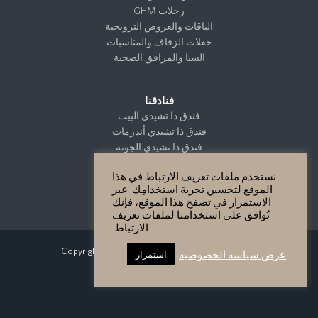
رحلات GHM
الباقات والعروض الترويجية
حفلات الزفاف والمناسبات
السبا والمرافق الصحية
فنادقنا
فندق ذا تشيدي البيت
فندق ذا تشيدي أندرمات
فندق ذا تشيدي الجونة
فندق ذا تشيدي كتارا
نستخدم ملفات تعريف الارتباط في هذا
فندق ذا تشيدي مسقط
الموقع لتحسين تجربة استخدامِك. عبر
فندق ذا تشيدي لوستيكا باي
الاستمرار في تصفح هذا الموقع، فإنك
تُوافق على استخدامنا لملفات تعريف
الارتباط.
Copyright GHM Hotels 2026 - All Rights Reserved.
عرض سياسة الخصوصية
استمرار
سياسة الخصوصية
Site Map