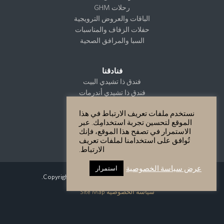
رحلات GHM
الباقات والعروض الترويجية
حفلات الزفاف والمناسبات
السبا والمرافق الصحية
فنادقنا
فندق ذا تشيدي البيت
فندق ذا تشيدي أندرمات
فندق ذا تشيدي الجونة
نستخدم ملفات تعريف الارتباط في هذا
فندق ذا تشيدي كتارا
الموقع لتحسين تجربة استخدامِك. عبر
فندق ذا تشيدي مسقط
الاستمرار في تصفح هذا الموقع، فإنك
فندق ذا تشيدي لوستيكا باي
تُوافق على استخدامنا لملفات تعريف
الارتباط.
عرض سياسة الخصوصية
استمرار
Copyright GHM Hotels 2026 - All Rights Reserved.
سياسة الخصوصية
Site Map