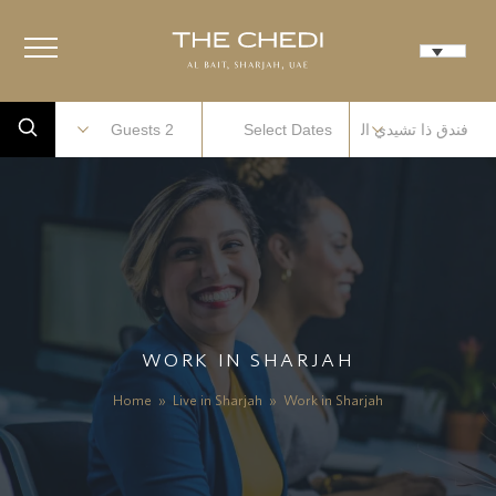
WORK IN SHARJAH
Home
»
Live in Sharjah
»
Work in Sharjah