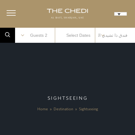
SIGHTSEEING
Home
»
Destination
»
Sightseeing