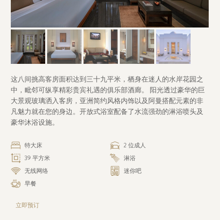
这八间挑高客房面积达到三十九平米，栖身在迷人的水岸花园之
中，毗邻可纵享精彩贵宾礼遇的俱乐部酒廊。 阳光透过豪华的巨
大景观玻璃洒入客房，亚洲简约风格内饰以及阿曼搭配元素的非
凡魅力就在您的身边。开放式浴室配备了水流强劲的淋浴喷头及
豪华沐浴设施。
特大床
2 位成人
39 平方米
淋浴
无线网络
迷你吧
早餐
立即预订