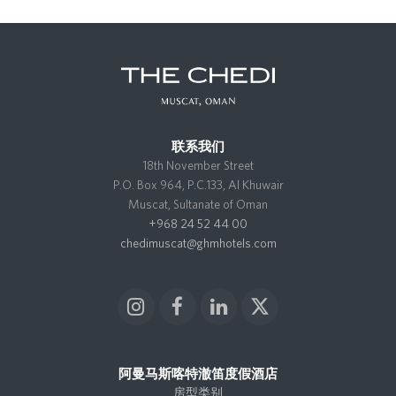
Slide
Slide
联系我们
18th November Street
P.O. Box 964, P.C.133, Al Khuwair
Muscat, Sultanate of Oman
+968 24 52 44 00
chedimuscat@ghmhotels.com
I
F
L
X
n
a
i
T
s
c
n
w
t
e
k
i
阿曼马斯喀特澈笛度假酒店
a
b
e
t
房型类别