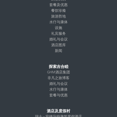
g
o
d
t
套餐及优惠
r
o
I
e
餐饮珍飨
a
k
n
r
旅游胜地
m
水疗与康体
设施
礼宾服务
婚礼与会议
酒店图库
新闻
探索吉合睦
GHM酒店集团
非凡之旅博客
婚礼与会议
水疗与康体
套餐与优惠
酒店及度假村
瑞士 – 安德马特澈笛度假酒店