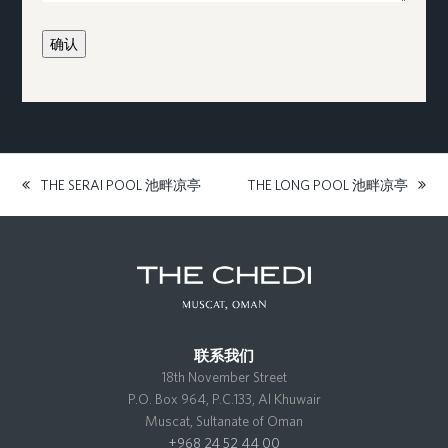
确认
THE SERAI POOL 池畔凉亭
THE LONG POOL 池畔凉亭
previous
next
post:
post:
联系我们
18th November Street
P.O. Box 964, P.C.133, Al Khuwair
Muscat, Sultanate of Oman
+968 24 52 44 00