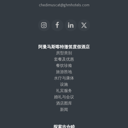
chedimuscat@ghmhotels.com
I
F
L
X
n
a
i
T
s
c
n
w
t
e
k
i
阿曼马斯喀特澈笛度假酒店
a
b
e
t
房型类别
g
o
d
t
套餐及优惠
r
o
I
e
餐饮珍飨
a
k
n
r
旅游胜地
m
水疗与康体
设施
礼宾服务
婚礼与会议
酒店图库
新闻
探索吉合睦