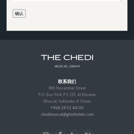
确认
联系我们
18th November Street
P.O. Box 964, P.C.133, Al Khuwair
Muscat, Sultanate of Oman
+968 24 52 44 00
chedimuscat@ghmhotels.com