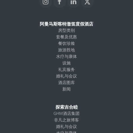
I
F
L
X
n
a
i
T
s
c
n
w
t
e
k
i
阿曼马斯喀特澈笛度假酒店
a
b
e
t
房型类别
g
o
d
t
套餐及优惠
r
o
I
e
餐饮珍飨
a
k
n
r
旅游胜地
m
水疗与康体
设施
礼宾服务
婚礼与会议
酒店图库
新闻
探索吉合睦
GHM酒店集团
非凡之旅博客
婚礼与会议