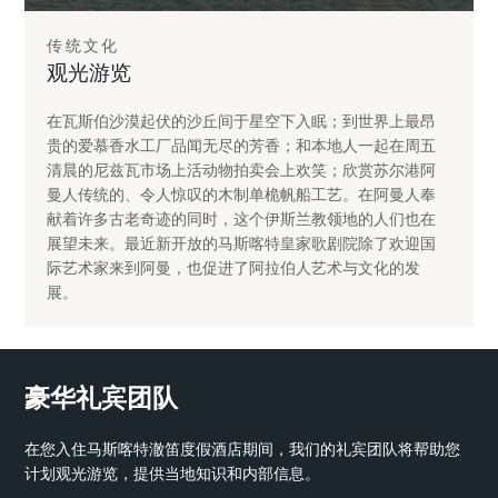
传统文化
观光游览
在瓦斯伯沙漠起伏的沙丘间于星空下入眠；到世界上最昂
贵的爱慕香水工厂品闻无尽的芳香；和本地人一起在周五
清晨的尼兹瓦市场上活动物拍卖会上欢笑；欣赏苏尔港阿
曼人传统的、令人惊叹的木制单桅帆船工艺。在阿曼人奉
献着许多古老奇迹的同时，这个伊斯兰教领地的人们也在
展望未来。最近新开放的马斯喀特皇家歌剧院除了欢迎国
际艺术家来到阿曼，也促进了阿拉伯人艺术与文化的发
展。
豪华礼宾团队
在您入住马斯喀特澈笛度假酒店期间，我们的礼宾团队将帮助您
计划观光游览，提供当地知识和内部信息。