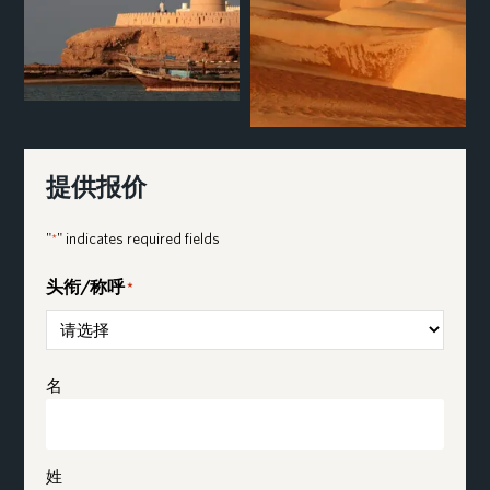
提供报价
"
" indicates required fields
*
头衔/称呼
*
Name
*
名
姓