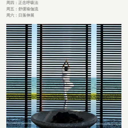
周四：正念呼吸法
周五：舒缓瑜伽流
周六：日落伸展