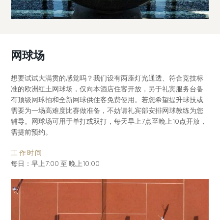
网球场
想要试试大满贯的感觉吗？我们设有两座灯光通透、符合竞技标
准的欧洲红土网球场，仅向本酒店住客开放，另于礼宾服务台备
有顶级网球拍和全新网球供住客免费使用。若您希望提升球技或
需要为一场高难度比赛做准备，不妨请礼宾部安排网球教练为您
辅导。网球场可用于单打或双打，每天早上7点至晚上10点开放，
需提前预约。
工作时间
每日：早上7:00 至 晚上10:00