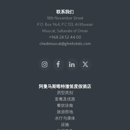
联系我们
18th November Street
P.O. Box 964, P.C.133, Al Khuwair
Muscat, Sultanate of Oman
+968 24 52 44 00
chedimuscat@ghmhotels.com
I
F
L
X
n
a
i
T
s
c
n
w
t
e
k
i
阿曼马斯喀特澈笛度假酒店
a
b
e
t
房型类别
g
o
d
t
套餐及优惠
r
o
I
e
餐饮珍飨
a
k
n
r
旅游胜地
m
水疗与康体
设施