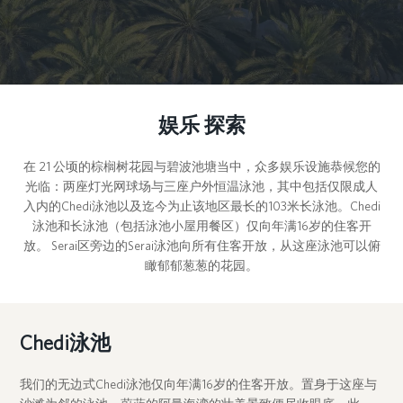
娱乐 探索
在 21 公顷的棕榈树花园与碧波池塘当中，众多娱乐设施恭候您的
光临：两座灯光网球场与三座户外恒温泳池，其中包括仅限成人
入内的Chedi泳池以及迄今为止该地区最长的103米长泳池。Chedi
泳池和长泳池（包括泳池小屋用餐区）仅向年满16岁的住客开
放。 Serai区旁边的Serai泳池向所有住客开放，从这座泳池可以俯
瞰郁郁葱葱的花园。
Chedi泳池
我们的无边式Chedi泳池仅向年满16岁的住客开放。置身于这座与