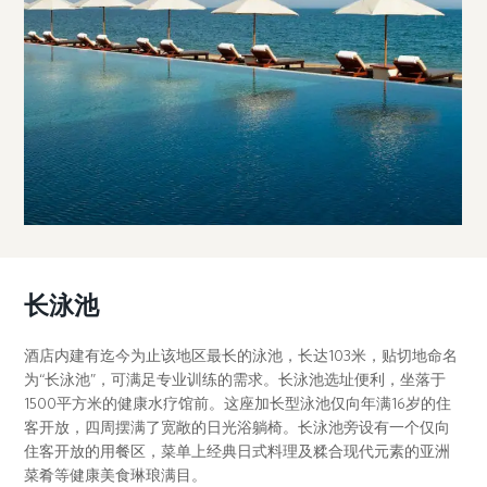
长泳池
酒店内建有迄今为止该地区最长的泳池，长达103米，贴切地命名
为“长泳池”，可满足专业训练的需求。长泳池选址便利，坐落于
1500平方米的健康水疗馆前。这座加长型泳池仅向年满16岁的住
客开放，四周摆满了宽敞的日光浴躺椅。长泳池旁设有一个仅向
住客开放的用餐区，菜单上经典日式料理及糅合现代元素的亚洲
菜肴等健康美食琳琅满目。