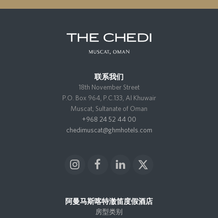
联系我们
18th November Street
P.O. Box 964, P.C.133, Al Khuwair
Muscat, Sultanate of Oman
+968 24 52 44 00
chedimuscat@ghmhotels.com
I
F
L
X
n
a
i
T
s
c
n
w
t
e
k
i
阿曼马斯喀特澈笛度假酒店
a
b
e
t
房型类别