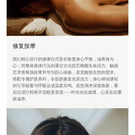
修复按摩
我们精心设计的健康仪式旨在恢复身心平衡，滋养身与
心；而整体身体疗法则通过古法技艺唤醒生命活力。触感
艺术将每场按摩升华为匠心体验，直觉般契合您的需求。
搭配专属护肤系列，令肌肤焕发光采活力；身心律动课程
则引导能量与呼吸达成温柔共鸣。若您渴求深度焕新，重
启沉浸疗程将开启蜕变圣境——时光在此放缓，心灵在此重
获滋养。