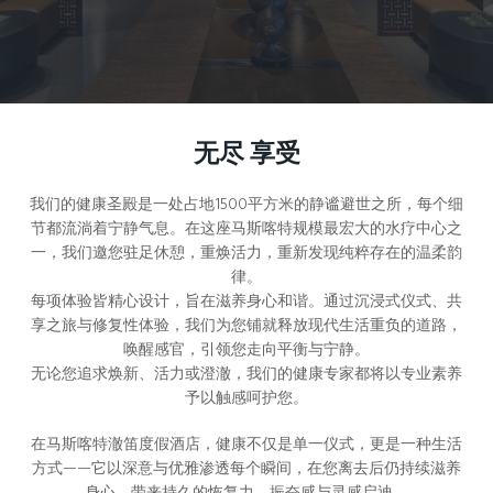
无尽 享受
我们的健康圣殿是一处占地1500平方米的静谧避世之所，每个细
节都流淌着宁静气息。在这座马斯喀特规模最宏大的水疗中心之
一，我们邀您驻足休憩，重焕活力，重新发现纯粹存在的温柔韵
律。
每项体验皆精心设计，旨在滋养身心和谐。通过沉浸式仪式、共
享之旅与修复性体验，我们为您铺就释放现代生活重负的道路，
唤醒感官，引领您走向平衡与宁静。
无论您追求焕新、活力或澄澈，我们的健康专家都将以专业素养
予以触感呵护您。
在马斯喀特澈笛度假酒店，健康不仅是单一仪式，更是一种生活
方式——它以深意与优雅渗透每个瞬间，在您离去后仍持续滋养
身心，带来持久的恢复力、振奋感与灵感启迪。