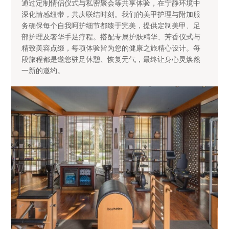
通过定制情侣仪式与私密聚会等共享体验，在宁静环境中
深化情感纽带，共庆联结时刻。我们的美甲护理与附加服
务确保每个自我呵护细节都臻于完美，提供定制美甲、足
部护理及奢华手足疗程。搭配专属护肤精华、芳香仪式与
精致美容点缀，每项体验皆为您的健康之旅精心设计。每
段旅程都是邀您驻足休憩、恢复元气，最终让身心灵焕然
一新的邀约。