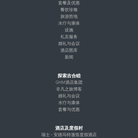
g
o
d
t
套餐及优惠
r
o
I
e
餐饮珍飨
a
k
n
r
旅游胜地
m
水疗与康体
设施
礼宾服务
婚礼与会议
酒店图库
新闻
探索吉合睦
GHM酒店集团
非凡之旅博客
婚礼与会议
水疗与康体
套餐与优惠
酒店及度假村
瑞士 – 安德马特澈笛度假酒店