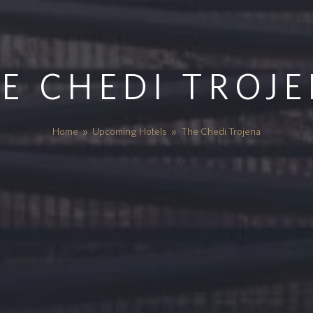
E CHEDI TROJ
Home
»
Upcoming Hotels
»
The Chedi Trojena